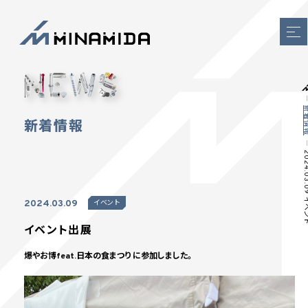
新着
新着情報
2024.03.09
2024.03.09
イベント
イベント出展
爆やお博feat.日本の食まつり に参加しました。