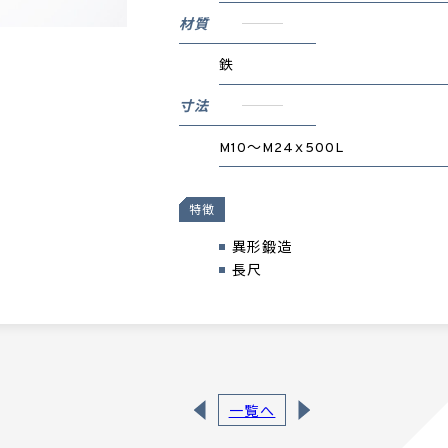
材質
鉄
寸法
M10～M24ｘ500L
特徴
異形鍛造
長尺
一覧へ