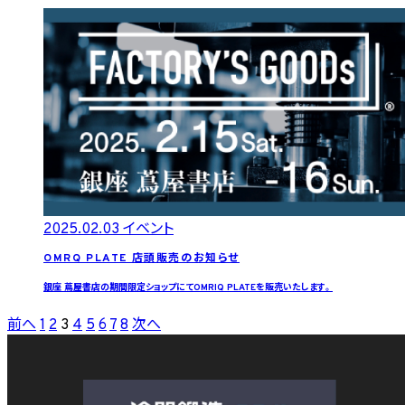
2025.02.03
イベント
OMRQ PLATE 店頭販売のお知らせ
銀座 蔦屋書店の期間限定ショップにてOMRIQ PLATEを販売いたします。
前へ
1
2
3
4
5
6
7
8
次へ
投
稿
の