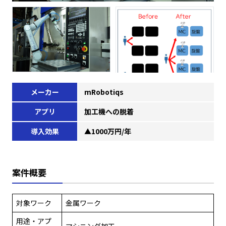
メーカー
mRobotiqs
アプリ
加工機への脱着
導入効果
▲1000万円/年
案件概要
対象ワーク
金属ワーク
用途・アプ