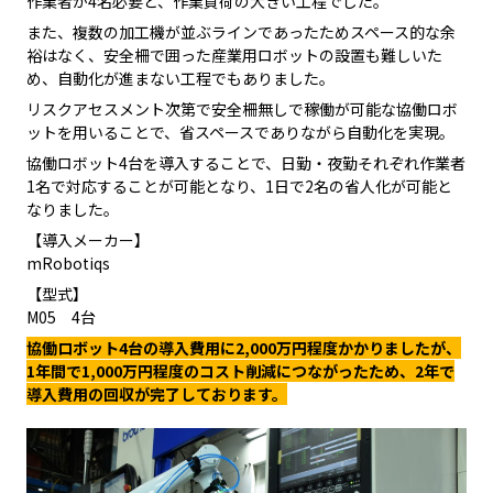
作業者が4名必要と、作業負荷の大きい工程でした。
また、複数の加工機が並ぶラインであったためスペース的な余
裕はなく、安全柵で囲った産業用ロボットの設置も難しいた
め、自動化が進まない工程でもありました。
リスクアセスメント次第で安全柵無しで稼働が可能な協働ロボ
ットを用いることで、省スペースでありながら自動化を実現。
協働ロボット4台を導入することで、日勤・夜勤それぞれ作業者
1名で対応することが可能となり、1日で2名の省人化が可能と
なりました。
【導入メーカー】
mRobotiqs
【型式】
M05 4台
協働ロボット4台の導入費用に2,000万円程度かかりましたが、
1年間で1,000万円程度のコスト削減につながったため、2年で
導入費用の回収が完了しております。