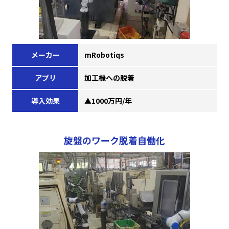
メーカー
mRobotiqs
アプリ
加工機への脱着
導入効果
▲1000万円/年
旋盤のワーク脱着自働化